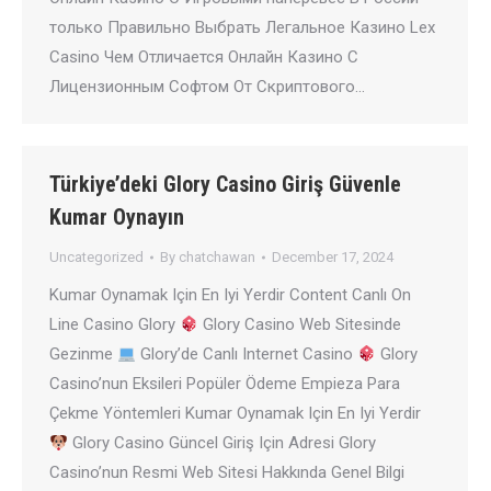
только Правильно Выбрать Легальное Казино Lex
Casino Чем Отличается Онлайн Казино С
Лицензионным Софтом От Скриптового…
Türkiye’deki Glory Casino Giriş Güvenle
Kumar Oynayın
Uncategorized
By
chatchawan
December 17, 2024
Kumar Oynamak Için En Iyi Yerdir Content Canlı On
Line Casino Glory
Glory Casino Web Sitesinde
Gezinme
Glory’de Canlı Internet Casino
Glory
Casino’nun Eksileri Popüler Ödeme Empieza Para
Çekme Yöntemleri Kumar Oynamak Için En Iyi Yerdir
Glory Casino Güncel Giriş Için Adresi Glory
Casino’nun Resmi Web Sitesi Hakkında Genel Bilgi