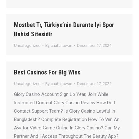
Mostbet Tr, Türkiye’nin Durante Iyi Spor
Bahisl Sitesidir
Uncategorized
By
chatchawan
December 17, 2024
Best Casinos For Big Wins
Uncategorized
By
chatchawan
December 17, 2024
Glory Casino Account Sign Up Year, Join While
Instructed Content Glory Casino Review How Do I
Contact Support Team? Is Glory Casino Lawful In
Bangladesh? Complete Registration How To Win An
Aviator Video Game Online In Glory Casino? Can My
Partner And I Access Throughout The Beauty App?