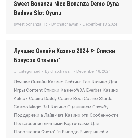
Sweet Bonanza Nice Bonanza Demo Oyna
Bedava Slot Oyunu
sweet bonanza TR
By
chatchawan
December 18, 2024
Лучшие Онлайн Казино 2024 ᐈ Списки
Бонусов Отзывы”
Uncategorized
By
chatchawan
December 18, 2024
Лучшие Онлайн Казино Рейтинг Топ Казино Для
Игры Content Списки Казино%3A Everbet Казино
Kaktuz Casino Daddy Casino Booi Casino Starda
Casino Magic Bet Казино Оцениваем Службу
Поддержки а Лайв-чат Казино эти Особенности
Пользования личными Карточками Для
Пополнения Счета” “и Вывода Выигрышей и