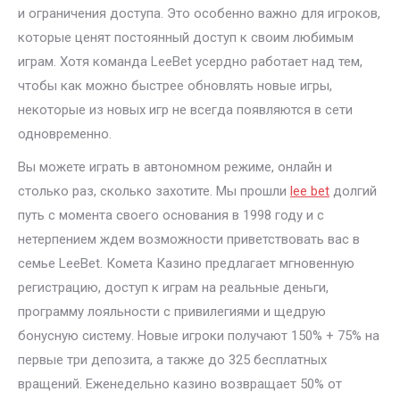
и ограничения доступа. Это особенно важно для игроков,
которые ценят постоянный доступ к своим любимым
играм. Хотя команда LeeBet усердно работает над тем,
чтобы как можно быстрее обновлять новые игры,
некоторые из новых игр не всегда появляются в сети
одновременно.
Вы можете играть в автономном режиме, онлайн и
столько раз, сколько захотите. Мы прошли
lee bet
долгий
путь с момента своего основания в 1998 году и с
нетерпением ждем возможности приветствовать вас в
семье LeeBet. Комета Казино предлагает мгновенную
регистрацию, доступ к играм на реальные деньги,
программу лояльности с привилегиями и щедрую
бонусную систему. Новые игроки получают 150% + 75% на
первые три депозита, а также до 325 бесплатных
вращений. Еженедельно казино возвращает 50% от