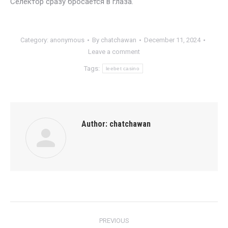
Селектор сразу бросается в глаза.
Category:
anonymous
By
chatchawan
December 11, 2024
Leave a comment
Tags:
leebet casino
Author:
chatchawan
Post
PREVIOUS