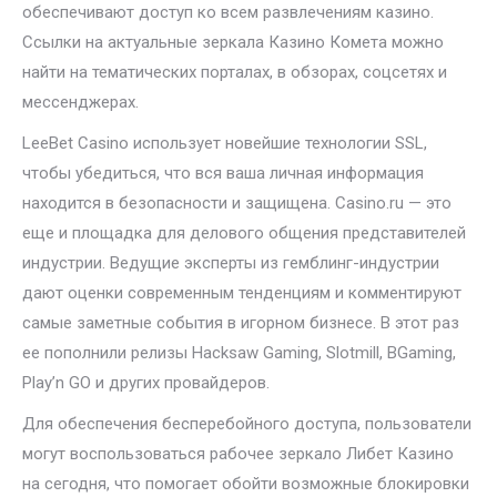
обеспечивают доступ ко всем развлечениям казино.
Ссылки на актуальные зеркала Казино Комета можно
найти на тематических порталах, в обзорах, соцсетях и
мессенджерах.
LeeBet Casino использует новейшие технологии SSL,
чтобы убедиться, что вся ваша личная информация
находится в безопасности и защищена. Casino.ru — это
еще и площадка для делового общения представителей
индустрии. Ведущие эксперты из гемблинг-индустрии
дают оценки современным тенденциям и комментируют
самые заметные события в игорном бизнесе. В этот раз
ее пополнили релизы Hacksaw Gaming, Slotmill, BGaming,
Play’n GO и других провайдеров.
Для обеспечения бесперебойного доступа, пользователи
могут воспользоваться рабочее зеркало Либет Казино
на сегодня, что помогает обойти возможные блокировки