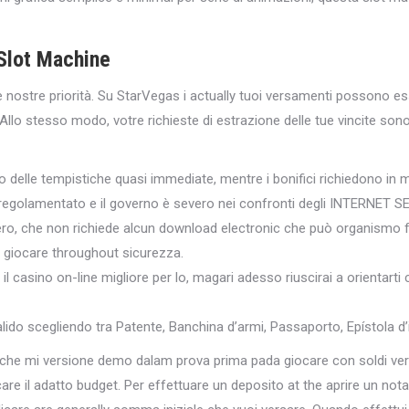
 Slot Machine
lle nostre priorità. Su StarVegas i actually tuoi versamenti possono 
 Allo stesso modo, votre richieste di estrazione delle tue vincite so
delle tempistiche quasi immediate, mentre i bonifici richiedono in med
te regolamentato e il governo è severo nei confronti degli INTERNET
gero, che non richiede alcun download electronic che può organismo 
 giocare throughout sicurezza.
casino on-line migliore per lo, magari adesso riuscirai a orientarti co
à valido scegliendo tra Patente, Banchina d’armi, Passaporto, Epístola 
nche mi versione demo dalam prova prima pada giocare con soldi veri
are il adatto budget. Per effettuare un deposito at the aprire un not