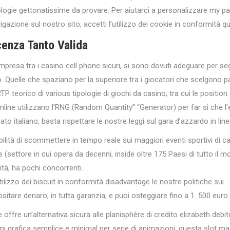
 tipologie gettonatissime da provare. Per aiutarci a personalizzare my p
vigazione sul nostro sito, accetti l’utilizzo dei cookie in conformità q
cenza Tanto Valida
compresa tra i casino cell phone sicuri, si sono dovuti adeguare per 
o. Quelle che spaziano per la superiore tra i giocatori che scelgono p
P teorico di various tipologie di giochi da casino, tra cui le position 
 online utilizzano l’RNG (Random Quantity” “Generator) per far si che 
o italiano, basta rispettare le nostre leggi sul gara d’azzardo in line
ssibilità di scommettere in tempo reale sui maggiori eventi sportivi di ca
settore in cui opera da decenni, inside oltre 175 Paesi di tutto il 
ità, ha pochi concorrenti.
ilizzo dei biscuit in conformità disadvantage le nostre politiche sui
tare denaro, in tutta garanzia, e puoi osteggiare fino a 1. 500 euro p
fre un’alternativa sicura alle planisphère di credito elizabeth debito
rafica semplice e minimal per serie di animazioni, questa slot mac