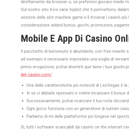
direttamente da browser o, se preferisci giocare inside m
Sul nostro sito trovi varie toplist che ti permettono dalam
sezione delle slot machine game e lì troverai i casinò più b
considerazione added bonus, giochi, promozioni, pagamenti
Mobile E App Di Casino Onl
Il pacchetto di benvenuto è abundante, con free rewrite si
ad esempio è necessario impostare una soglia di versament
primo erogazione, potrai divertirti que tiene i tuoi giochi
del-casino.com/
.
Una delle caratteristiche più notevoli di LeoVegas è l
In se ci abbiate ripensato e volete incassare il bonus
Successivamente, potrai ricaricare il tuo nota cliccan
Ogni gioco funziona con un generatore di numeri casual
Parliamo di mi delle piattaforme più longeve nel spect
Sì, tutti i software scaricabili da casinò on the interne