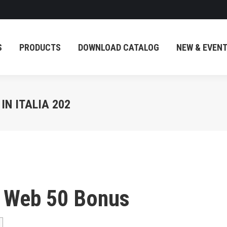
PRODUCTS
DOWNLOAD CATALOG
NEW & EVENT
S
PRODUCTS
DOWNLOAD CATALOG
NEW & EVEN
IN ITALIA 202
e Web 50 Bonus