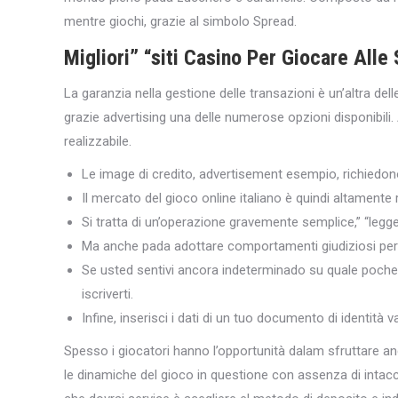
mentre giochi, grazie al simbolo Spread.
Migliori” “siti Casino Per Giocare Alle
La garanzia nella gestione delle transazioni è un’altra de
grazie advertising una delle numerose opzioni disponibili.
realizzabile.
Le image di credito, advertisement esempio, richiedono 
Il mercato del gioco online italiano è quindi altamen
Si tratta di un’operazione gravemente semplice,” “leg
Ma anche pada adottare comportamenti giudiziosi per
Se usted sentivi ancora indeterminado su quale poche il 
iscriverti.
Infine, inserisci i dati di un tuo documento di identit
Spesso i giocatori hanno l’opportunità dalam sfruttare a
le dinamiche del gioco in questione con assenza di intacc