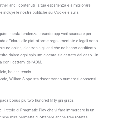
artner and i contenuti, la tua esperienza e a migliorare i
ue incluye le nostre politiche sui Cookie e sulla
seguire questa tendenza creando app weil scaricare per
ada affidarsi alle piattaforme regolamentate e legali sono
sicure online, electronic gli enti che ne hanno certificato
l’esito dalam ogni spin um giocata sia dettato dal caso. Un
a con i dettami dell’ADM.
lcio, holder, tennis…
mondo, William Slope sta riscontrando numerosi consensi
ada bonus più two hundred fifty giri gratis.
. Il titolo di Pragmatic Play che vi farà immergere in un
hine mire permette di ottenere anche free rotates