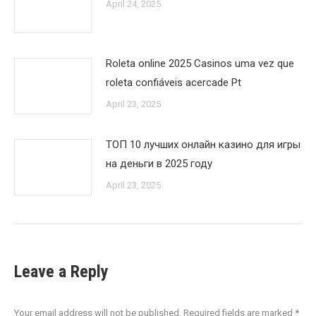
April 24, 2025
Roleta online 2025 Casinos uma vez que
roleta confiáveis acercade Pt
April 23, 2025
ТОП 10 лучших онлайн казино для игры
на деньги в 2025 году
April 23, 2025
Leave a Reply
Your email address will not be published. Required fields are marked
*