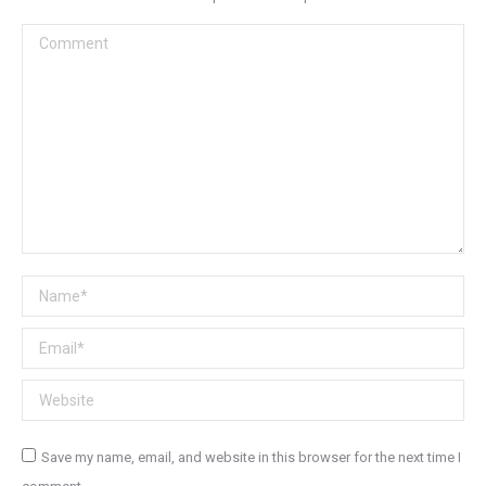
Comment
Name *
Email *
Website
Save my name, email, and website in this browser for the next time I