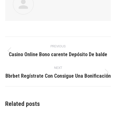
Post
PREVIOUS
navigation
Casino Online Bono carente Depósito De balde
Previous
post:
NEXT
Bbrbet Regístrate Con Consigue Una Bonificación
Next
post:
Related posts