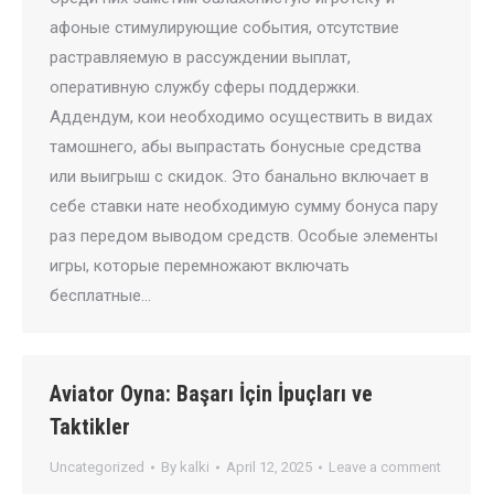
афоные стимулирующие события, отсутствие
растравляемую в рассуждении выплат,
оперативную службу сферы поддержки.
Аддендум, кои необходимо осуществить в видах
тамошнего, абы выпрастать бонусные средства
или выигрыш с скидок. Это банально включает в
себе ставки нате необходимую сумму бонуса пару
раз передом выводом средств. Особые элементы
игры, которые перемножают включать
бесплатные…
Aviator Oyna: Başarı İçin İpuçları ve
Taktikler
Uncategorized
By
kalki
April 12, 2025
Leave a comment