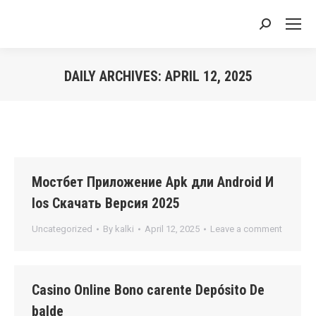
Search:
DAILY ARCHIVES:
APRIL 12, 2025
You are here:
Мостбет Приложение Apk дли Android И
Ios Скачать Версия 2025
Uncategorized
By
kalki
April 12, 2025
Leave a comment
Casino Online Bono carente Depósito De
balde