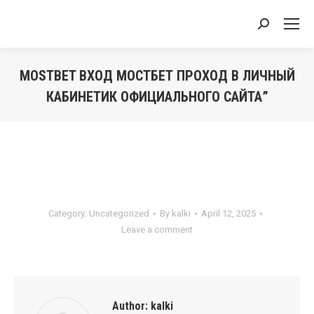
Search:
MOSTBET ВХОД МОСТБЕТ ПРОХОД В ЛИЧНЫЙ
КАБИНЕТИК ОФИЦИАЛЬНОГО САЙТА”
You are here:
Category:
Uncategorized
By
kalki
April 12, 2025
Leave a comment
Author:
kalki