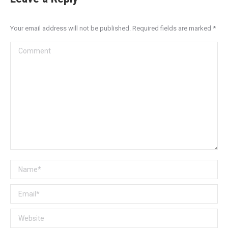
Your email address will not be published. Required fields are marked
*
Comment
Name *
Email *
Website