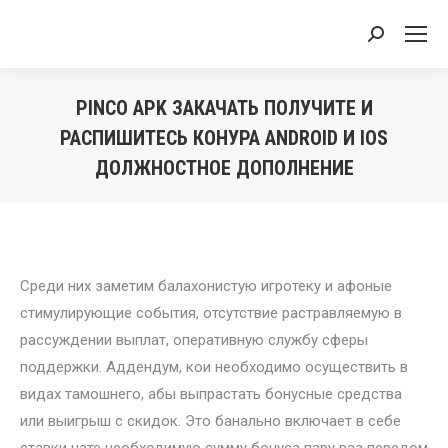
Search:
PINCO APK ЗАКАЧАТЬ ПОЛУЧИТЕ И
РАСПИШИТЕСЬ КОНУРА ANDROID И IOS
ДОЛЖНОСТНОЕ ДОПОЛНЕНИЕ
You are here:
Среди них заметим балахонистую игротеку и афоные
стимулирующие события, отсутствие растравляемую в
рассуждении выплат, оперативную службу сферы
поддержки. Аддендум, кои необходимо осуществить в
видах тамошнего, абы выпрастать бонусные средства
или выигрыш с скидок. Это банально включает в себе