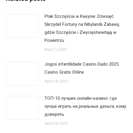
Ptak Szczęścia w Kasynie: Dziesięć
Skrzydeł Fortuny na Nibylandii Zabawy,
gdzie Szczęście i Zwycięstwwitają w
Powietrzu
May 27, 2025
Jogos infantilidade Casino Dado 2025:
Casino Gratis Online
April 24, 2025
ТОП-10 лучших онлайн-казино: где
лучше играть на реальные деньги, кому
доверять
April 24, 2025