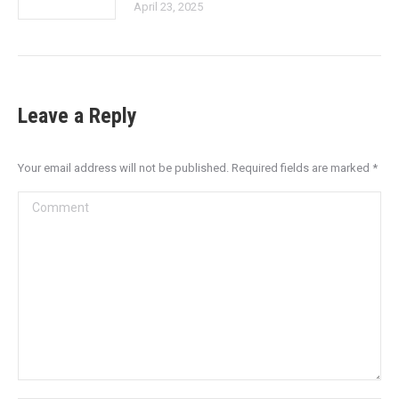
April 23, 2025
Leave a Reply
Your email address will not be published. Required fields are marked
*
Comment