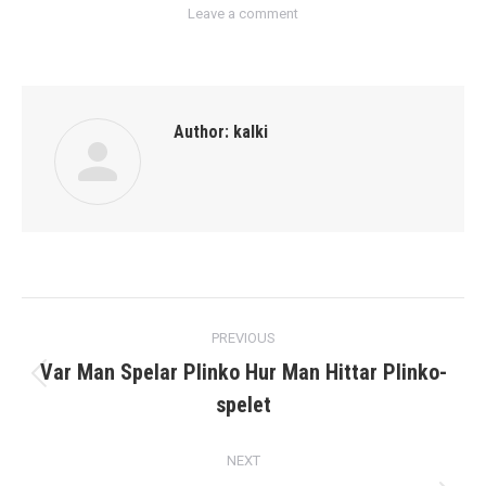
Leave a comment
Author:
kalki
Post
PREVIOUS
navigation
Var Man Spelar Plinko Hur Man Hittar Plinko-
Previous
spelet
post:
NEXT