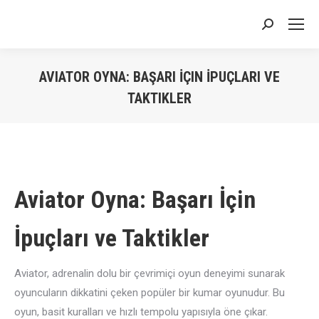
Search:
AVIATOR OYNA: BAŞARI İÇIN İPUÇLARI VE
TAKTIKLER
You are here:
Aviator Oyna: Başarı İçin
İpuçları ve Taktikler
Aviator, adrenalin dolu bir çevrimiçi oyun deneyimi sunarak
oyuncuların dikkatini çeken popüler bir kumar oyunudur. Bu
oyun, basit kuralları ve hızlı tempolu yapısıyla öne çıkar.