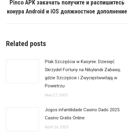
Pinco APK закачать получите и распишитесь
Next
конура Android и iOS должностное дополнение
post:
Related posts
Ptak Szczęścia w Kasynie: Dziesięć
Skrzydeł Fortuny na Nibylandii Zabawy,
gdzie Szczęście i Zwycięstwwitają w
Powietrzu
May 27, 2025
Jogos infantilidade Casino Dado 2025:
Casino Gratis Online
April 24, 2025