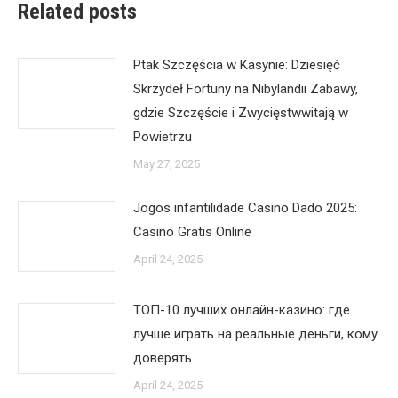
Related posts
Ptak Szczęścia w Kasynie: Dziesięć
Skrzydeł Fortuny na Nibylandii Zabawy,
gdzie Szczęście i Zwycięstwwitają w
Powietrzu
May 27, 2025
Jogos infantilidade Casino Dado 2025:
Casino Gratis Online
April 24, 2025
ТОП-10 лучших онлайн-казино: где
лучше играть на реальные деньги, кому
доверять
April 24, 2025