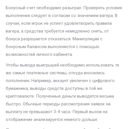
Бонусный счет необходимо разыгран. Проверять условия
выполнения следует в согласии со значением вагера. В
случае, если игрок не успеет удовлетворить правила
вагера, а средства требуется немедленно снять, от
бонуса разрешается отказаться. Манипуляции с
бонусным балансом выполняются с помощью
возможностей личного кабинета.
Чтобы вывода выигрышей необходимо использовать те
же самые платежные системы, откуда вносились
пополнения. Например, аккаунт увеличен с цифрового
бумажника, выводы средств доступны в той же
криптовалюте. Полученные деньги выводятся весьма
быстро. Обычные периоды рассмотрения заявок на
выплату не превышают 3-4 часа. Первый вызов на
отображение анализируется немного дольше.