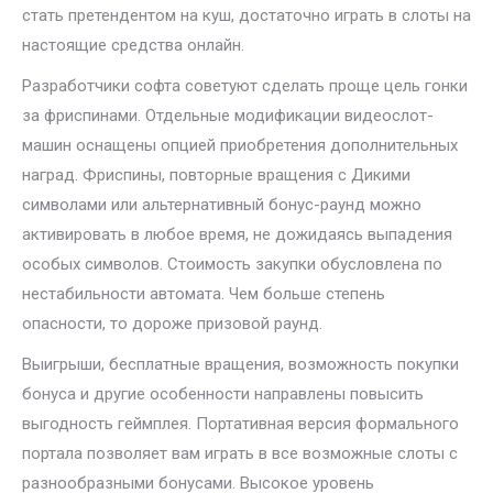
стать претендентом на куш, достаточно играть в слоты на
настоящие средства онлайн.
Разработчики софта советуют сделать проще цель гонки
за фриспинами. Отдельные модификации видеослот-
машин оснащены опцией приобретения дополнительных
наград. Фриспины, повторные вращения с Дикими
символами или альтернативный бонус-раунд можно
активировать в любое время, не дожидаясь выпадения
особых символов. Стоимость закупки обусловлена по
нестабильности автомата. Чем больше степень
опасности, то дороже призовой раунд.
Выигрыши, бесплатные вращения, возможность покупки
бонуса и другие особенности направлены повысить
выгодность геймплея. Портативная версия формального
портала позволяет вам играть в все возможные слоты с
разнообразными бонусами. Высокое уровень