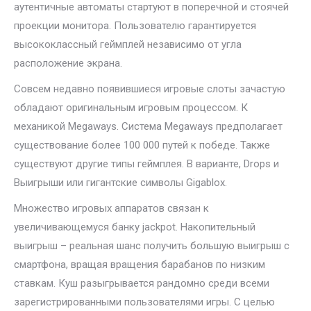
аутентичные автоматы стартуют в поперечной и стоячей
проекции монитора. Пользователю гарантируется
высококлассный геймплей независимо от угла
расположение экрана.
Совсем недавно появившиеся игровые слоты зачастую
обладают оригинальным игровым процессом. К
механикой Megaways. Система Megaways предполагает
существование более 100 000 путей к победе. Также
существуют другие типы геймплея. В варианте, Drops и
Выигрыши или гигантские символы Gigablox.
Множество игровых аппаратов связан к
увеличивающемуся банку jackpot. Накопительный
выигрыш – реальная шанс получить большую выигрыш с
смартфона, вращая вращения барабанов по низким
ставкам. Куш разыгрывается рандомно среди всеми
зарегистрированными пользователями игры. С целью