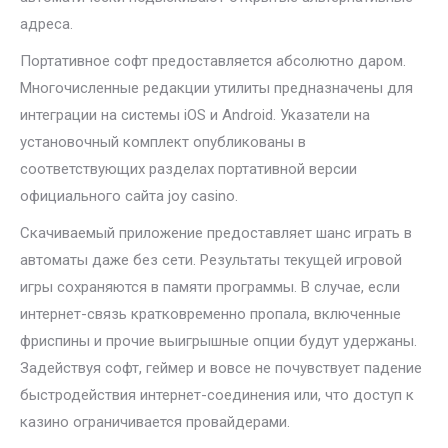
адреса.
Портативное софт предоставляется абсолютно даром.
Многочисленные редакции утилиты предназначены для
интеграции на системы iOS и Android. Указатели на
установочный комплект опубликованы в
соответствующих разделах портативной версии
официального сайта joy casino.
Скачиваемый приложение предоставляет шанс играть в
автоматы даже без сети. Результаты текущей игровой
игры сохраняются в памяти программы. В случае, если
интернет-связь кратковременно пропала, включенные
фриспины и прочие выигрышные опции будут удержаны.
Задействуя софт, геймер и вовсе не почувствует падение
быстродействия интернет-соединения или, что доступ к
казино ограничивается провайдерами.