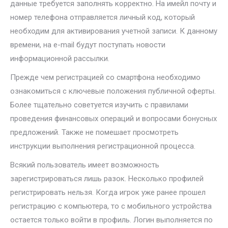
данные требуется заполнять корректно. На имейл почту и
номер телефона отправляется личный код, который
необходим для активирования учетной записи. К данному
времени, на e-mail будут поступать новости
информационной рассылки.
Прежде чем регистрацией со смартфона необходимо
ознакомиться с ключевые положения публичной оферты.
Более тщательно советуется изучить с правилами
проведения финансовых операций и вопросами бонусных
предложений. Также не помешает просмотреть
инструкции выполнения регистрационной процесса.
Всякий пользователь имеет возможность
зарегистрироваться лишь разок. Несколько профилей
регистрировать нельзя. Когда игрок уже ранее прошел
регистрацию с компьютера, то с мобильного устройства
остается только войти в профиль. Логин выполняется по