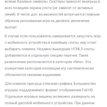
всякие базовые символы. Скаттеры приносят выигрыш в
всех позициях экрана слота (не зависят от активных
линий). В числе доп. возможностей встречается главным
образом рискованная игра на двойное увеличение
выплат.
В случае если пользователь намеревается запустить игру
с мобильного устройства в новейшие слоты, ему стоит
выбирать новинки. Недавно вышедшие HTML5-слоты
добавляются в отдельную секцию перечня. Такие
развлечения располагаются в категории «New». Эта
конкретная категория коллекции игр систематически
обновляется свежими изданиями.
Для новинок присуща отличная графика. Большинство
игрушек поддерживают формат отображения Full HD.
Отдельные игровые машины возможно развернуть на
полный дисплей мобильного устройства. При данном