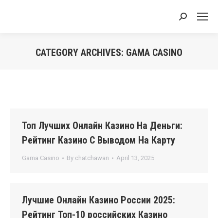
Search:
CATEGORY ARCHIVES:
GAMA CASINO
You are here:
Топ Лучших Онлайн Казино На Деньги:
Рейтинг Казино С Выводом На Карту
Gama Casino
By
chatchawan
April 13, 2025
Лучшие Онлайн Казино России 2025:
Рейтинг Топ-10 российских Казино