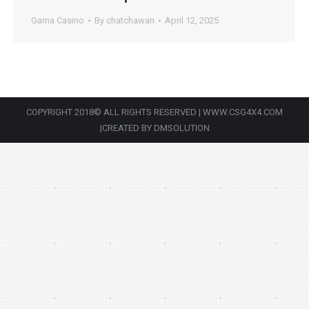
Gama Casino
By
chatchawan
April 12, 2025
COPYRIGHT 2018© ALL RIGHTS RESERVED | WWW.CSG4X4.COM
|CREATED BY DMSOLUTION